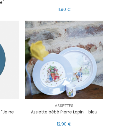
e"
11,90 €
ASSIETTES
 "Je ne
Assiette bébé Pierre Lapin - bleu
12,90 €