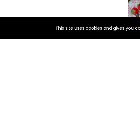
st
notify_engine
This site uses cookies and gives you c