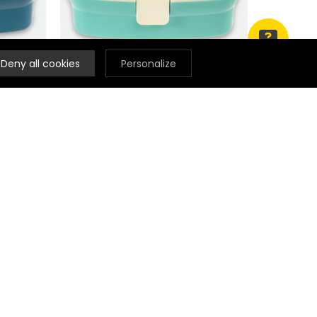
Deny all cookies
Personalize
BOÎTES À GOÛTER
- Fée
Lunch Box avec plateau - Wild
10,90 €