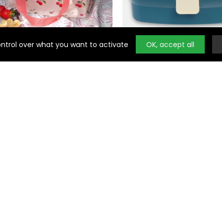
ring
Noty
ontrol over what you want to activate
OK, accept all
SACS ISOTHERMES
BOÎTES À GOÛTER
Sac isotherme - Cerises
Lunch Box avec plateau 
5,90 €
10,90 €