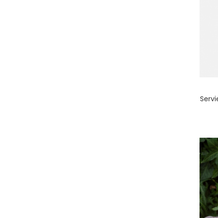
Servi
nul
matomo