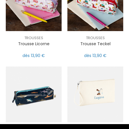
TROUSSES
TROUSSES
Trousse Licorne
Trousse Teckel
dès 13,90 €
dès 13,90 €
nul
matomo
st
notify_engine