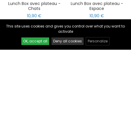
Lunch Box avec plateau -
Lunch Box avec plateau -
nul
matomo
Chats
Espace
10,90 €
10,90 €
st
notify_engine
This site uses cookies and gives you control over what you want to
activate
OK, accept all
Deny all cookies
Personalize
BOÎTES À GOÛTER
BOÎTES À GOÛTER
Boîtes à goûter lapinou
Boîtes à goûter Balthazar
mouton
11,90 €
11,90 €