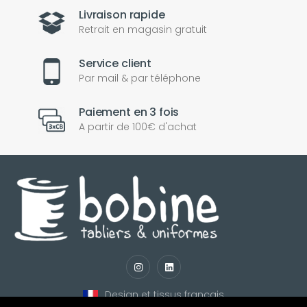
Livraison rapide
Retrait en magasin gratuit
Service client
Par mail & par téléphone
Paiement en 3 fois
A partir de 100€ d'achat
nul
matomo
st
notify_engine
Design et tissus français