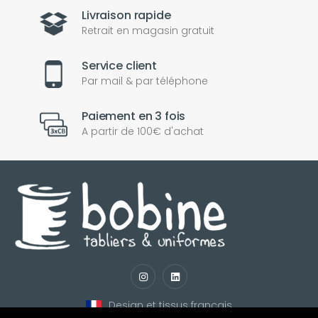
Livraison rapide
Retrait en magasin gratuit
Service client
Par mail & par téléphone
Paiement en 3 fois
A partir de 100€ d'achat
nul
matomo
st
notify_engine
Design et tissus français