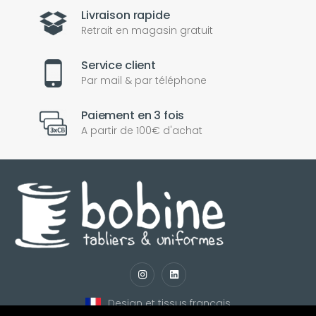
Livraison rapide
Retrait en magasin gratuit
Service client
Par mail & par téléphone
Paiement en 3 fois
A partir de 100€ d'achat
nul
matomo
st
notify_engine
Design et tissus français