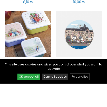
8,10 €
10,90 €
nul
matomo
st
notify_engine
BOÎTES À GOÛTER
ASSIETTES
This site uses cookies and gives you control over what you want to
Set de 3 boîtes à goûter
Assiette à dessert Paris
activate
Pierre Lapin
Musée d'Orsay
OK, accept all
Deny all cookies
Personalize
12,90 €
10,90 €