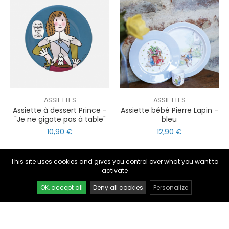
ASSIETTES
ASSIETTES
Assiette à dessert Prince -
Assiette bébé Pierre Lapin -
"Je ne gigote pas à table"
bleu
nul
matomo
10,90 €
12,90 €
st
notify_engine
This site uses cookies and gives you control over what you want to
activate
OK, accept all
Deny all cookies
Personalize