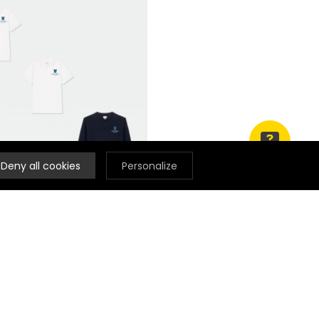
Deny all cookies
Personalize
TENUES DU QUOTIDIEN
 Marie Le Bourget - Garçon -
Pack 2
dès 71,00 €