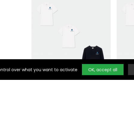
Noty
ontrol over what you want to activate
OK, accept all
TENUES DU QUOTIDIEN
Sainte Marie Le Bourget - Garçon -
Sainte
Pack 1
dès 75,60 €