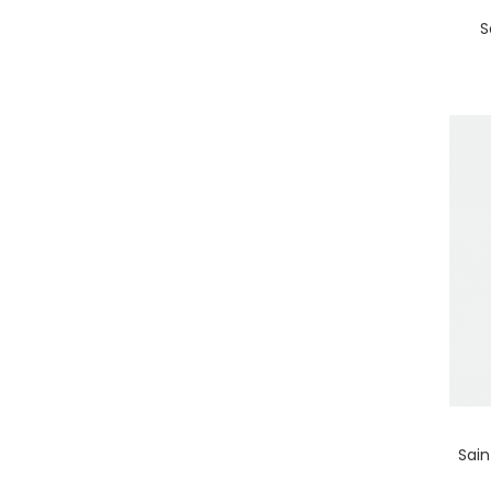
S
Sain