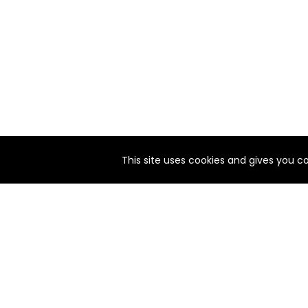
null
matomo
string
notify_engine
This site uses cookies and gives you c