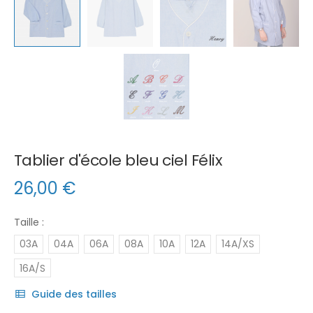
Tablier d'école bleu ciel Félix
26,00
€
Taille :
03A
04A
06A
08A
10A
12A
14A/XS
16A/S
Guide des tailles