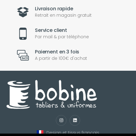
Livraison rapide
Retrait en magasin gratuit
Service client
Par mail & par téléphone
Paiement en 3 fois
A partir de 100€ d'achat
nul
matomo
st
notify_engine
Design et tissus français