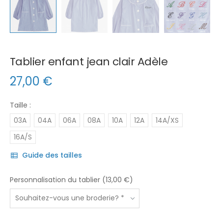
Tablier enfant jean clair Adèle
27,00
€
Taille :
03A
04A
06A
08A
10A
12A
14A/XS
16A/S
Guide des tailles
Personnalisation du tablier (13,00 €)