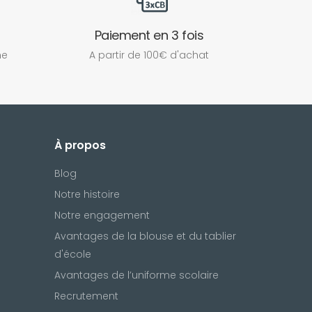
Paiement en 3 fois
ne
A partir de 100€ d'achat
À propos
Blog
Notre histoire
Notre engagement
Avantages de la blouse et du tablier
d'école
Avantages de l’uniforme scolaire
Recrutement