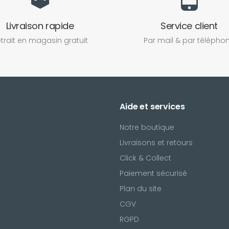
Livraison rapide
Service client
trait en magasin gratuit
Par mail & par télépho
Aide et services
Notre boutique
Livraisons et retours
Click & Collect
Paiement sécurisé
Plan du site
CGV
l
RGPD