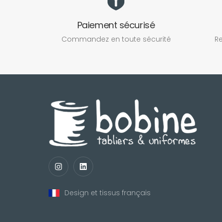
Paiement sécurisé
Commandez en toute sécurité
Re
Design et tissus français
nul
matomo