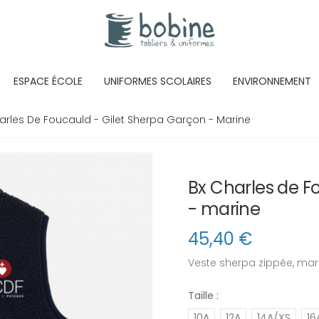
ESPACE ÉCOLE
UNIFORMES SCOLAIRES
ENVIRONNEMENT
arles De Foucauld - Gilet Sherpa Garçon - Marine
Bx Charles de F
- marine
45,40
€
Veste sherpa zippée, mari
Taille :
10A
12A
14A/XS
16