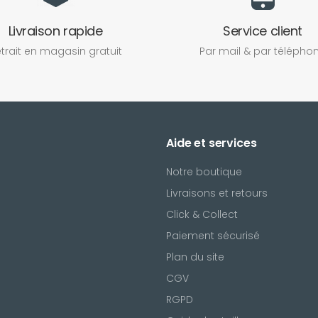
Livraison rapide
Service client
trait en magasin gratuit
Par mail & par télépho
Aide et services
Notre boutique
Livraisons et retours
Click & Collect
Paiement sécurisé
Plan du site
CGV
l
RGPD