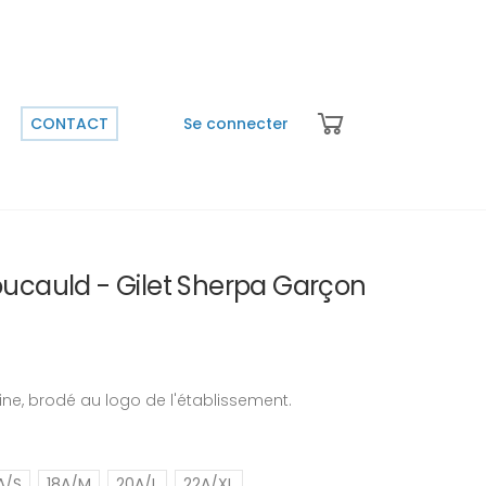
CONTACT
Se connecter
oucauld - Gilet Sherpa Garçon
ne, brodé au logo de l'établissement.
A/S
18A/M
20A/L
22A/XL