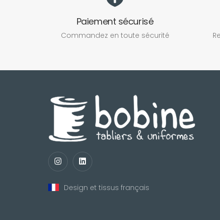
Paiement sécurisé
Commandez en toute sécurité
Re
Design et tissus français
nul
matomo