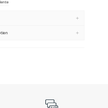
dente
tien