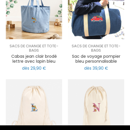
SACS DE CHANGE ET TOTE-
SACS DE CHANGE ET TOTE-
BAGS
BAGS
Cabas jean clair brodé
Sac de voyage pompier
lettre avec lapin bleu
bleu personnalisable
dès 29,90 €
dès 39,90 €
nul
matomo
st
notify_engine