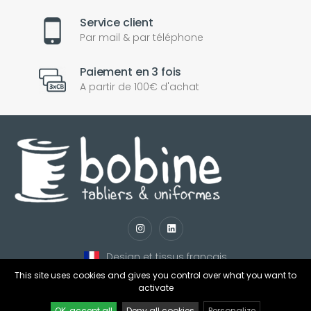
Service client
Par mail & par téléphone
Paiement en 3 fois
A partir de 100€ d'achat
nul
matomo
st
notify_engine
Design et tissus français
This site uses cookies and gives you control over what you want to
activate
OK, accept all
Deny all cookies
Personalize