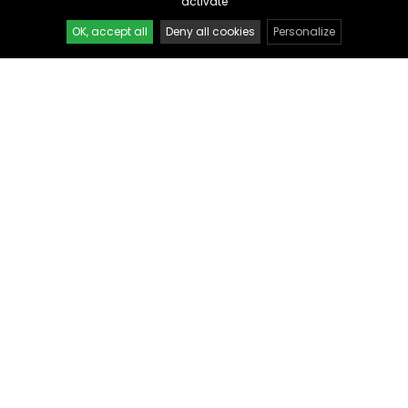
activate
OK, accept all
Deny all cookies
Personalize
SACS DE CHANGE ET TOTE-
SACS DE CHANGE ET TOTE-
BAGS
BAGS
Tote bag brodé camion de
Tote bag brodé
pompier personnalisable
montgolfière rose
personnalisable
dès 12,90 €
dès 12,90 €