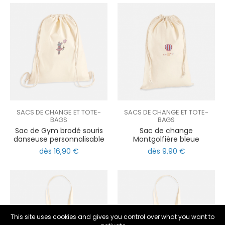
SACS DE CHANGE ET TOTE-
SACS DE CHANGE ET TOTE-
BAGS
BAGS
Sac de Gym brodé souris
Sac de change
danseuse personnalisable
Montgolfière bleue
dès 16,90 €
dès 9,90 €
nul
matomo
st
notify_engine
This site uses cookies and gives you control over what you want to