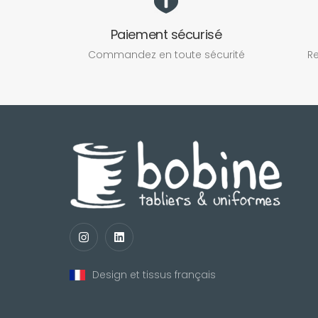
Paiement sécurisé
Commandez en toute sécurité
Re
Design et tissus français
nul
matomo