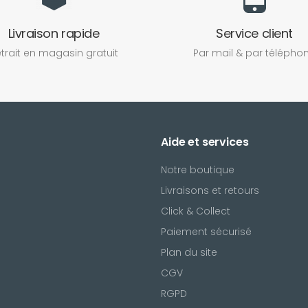
Livraison rapide
Service client
trait en magasin gratuit
Par mail & par télépho
Aide et services
Notre boutique
Livraisons et retours
Click & Collect
Paiement sécurisé
Plan du site
CGV
l
RGPD