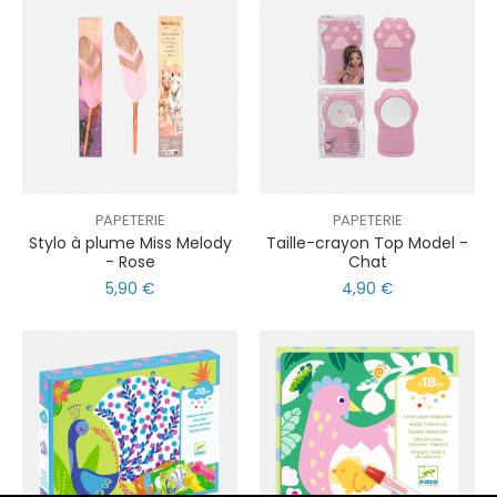
PAPETERIE
PAPETERIE
Stylo à plume Miss Melody
Taille-crayon Top Model -
- Rose
Chat
5,90 €
4,90 €
nul
matomo
st
notify_engine