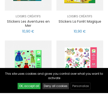
LOISIRS CRÉATIFS
LOISIRS CRÉATIFS
Stickers Les Aventures en
Stickers La Forêt Magique
Mer
10,90 €
10,90 €
nul
matomo
st
notify_engine
This site uses cookies and gives you control over what you want to
activate
OK, accept all
Deny all cookies
Personalize
LOISIRS CRÉATIFS
LOISIRS CRÉATIFS
Stickers Trop Mode
Stickers Paradise
9,90 €
3,90 €