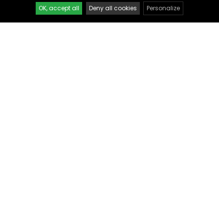
OK, accept all
Deny all cookies
Personalize
GOURDES
GOURDES
Gourde en acier inoxydable
Gourde en acier inoxydable
Lapin
Pingouin
37,90 €
37,90 €