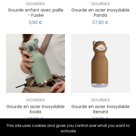
GOURDES
GOURDES
Gourde enfant avec paille
Gourde en acier inoxydable
- Fusée
Panda
11,90 €
37,90 €
GOURDES
GOURDES
nul
matomo
Gourde en acier inoxydable
Gourde en acier inoxydable
Koala
Renard
st
notify_engine
37,90 €
37,90 €
This site uses cookies and gives you control over what you want to
activate