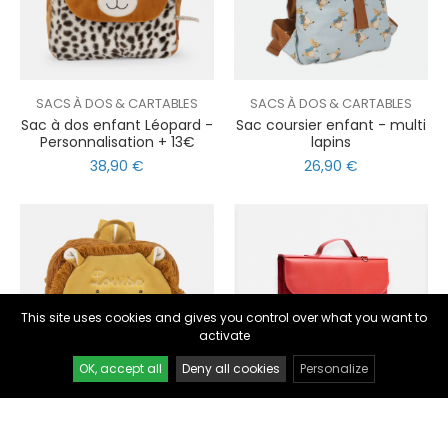
SACS À DOS & CARTABLES
SACS À DOS & CARTABLES
Sac à dos enfant Léopard -
Sac coursier enfant - multi
Personnalisation + 13€
lapins
38,90 €
26,90 €
nul
matomo
st
notify_engine
This site uses cookies and gives you control over what you want to
activate
OK, accept all
Deny all cookies
Personalize
SACS À DOS & CARTABLES
SACS À DOS & CARTABLES
Sac à dos enfant Lion -
Cartable Colette -