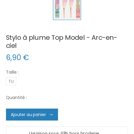
Stylo à plume Top Model - Arc-en-
ciel
6,90
€
Taille :
TU
Quantité :
Ajouter au panier
Livraison sous 48h hors broderie.