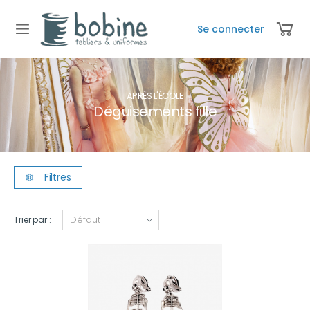
Se connecter
APRÈS L'ÉCOLE
Déguisements fille
Filtres
Trier par :