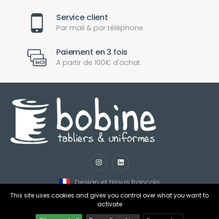
Service client
Par mail & par téléphone
Paiement en 3 fois
A partir de 100€ d'achat
nul
matomo
st
notify_engine
Design et tissus français
This site uses cookies and gives you control over what you want to
activate