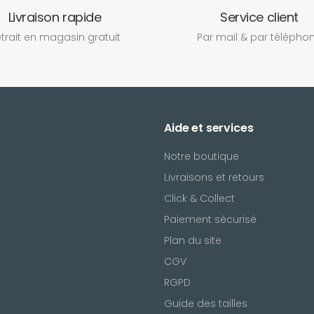
Livraison rapide
Service client
trait en magasin gratuit
Par mail & par télépho
Aide et services
Notre boutique
Livraisons et retours
Click & Collect
Paiement sécurisé
Plan du site
CGV
l
RGPD
ring
Noty
Guide des tailles