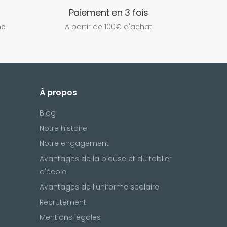
Paiement en 3 fois
ne
A partir de 100€ d'achat
À propos
Blog
Notre histoire
Notre engagement
Avantages de la blouse et du tablier
d'école
Avantages de l’uniforme scolaire
Recrutement
Mentions légales