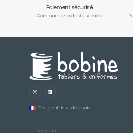
Paiement sécurisé
Commandez en toute sécurité
Re
Design et tissus français
nul
matomo
st
notify_engine