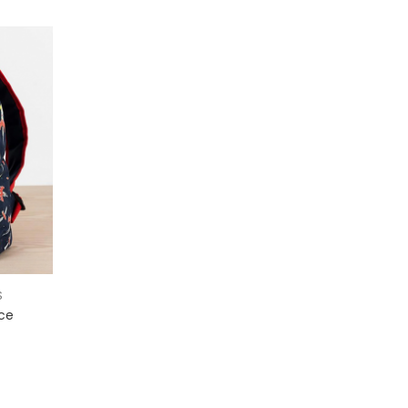
S
ace