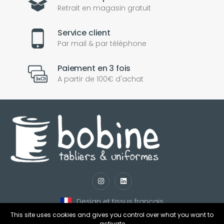
Retrait en magasin gratuit
Service client
Par mail & par téléphone
Paiement en 3 fois
A partir de 100€ d'achat
nul
matomo
st
notify_engine
Design et tissus français
This site uses cookies and gives you control over what you want to
activate