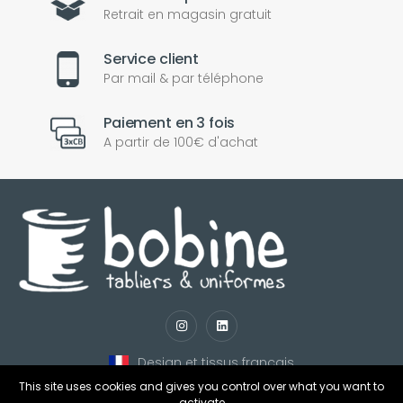
Retrait en magasin gratuit
Service client
Par mail & par téléphone
Paiement en 3 fois
A partir de 100€ d'achat
nul
matomo
st
notify_engine
Design et tissus français
This site uses cookies and gives you control over what you want to
activate