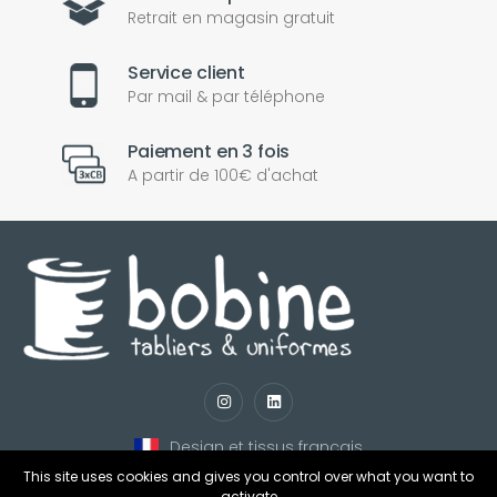
Retrait en magasin gratuit
Service client
Par mail & par téléphone
Paiement en 3 fois
A partir de 100€ d'achat
nul
matomo
st
notify_engine
Design et tissus français
This site uses cookies and gives you control over what you want to
activate