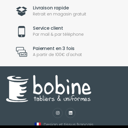
Livraison rapide
Retrait en magasin gratuit
Service client
Par mail & par téléphone
Paiement en 3 fois
A partir de 100€ d'achat
nul
matomo
st
notify_engine
Design et tissus français