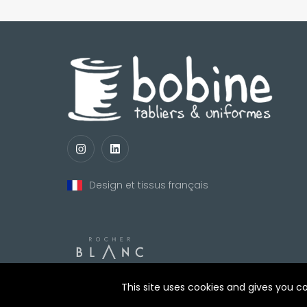
Design et tissus français
nul
matomo
st
notify_engine
This site uses cookies and gives you c