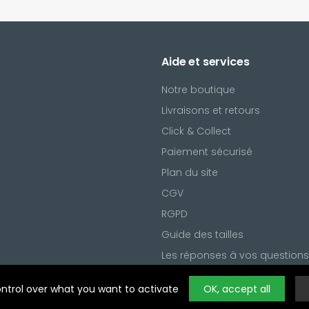
Aide et services
Notre boutique
Livraisons et retours
Click & Collect
Paiement sécurisé
Plan du site
CGV
l
RGPD
ring
Noty
Guide des tailles
Les réponses à vos questions
Gestion des cookies
ontrol over what you want to activate
OK, accept all