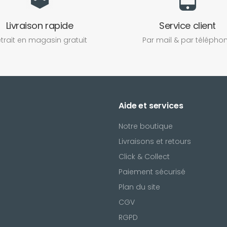
Livraison rapide
Service client
trait en magasin gratuit
Par mail & par télépho
Aide et services
Notre boutique
Livraisons et retours
Click & Collect
Paiement sécurisé
Plan du site
CGV
l
RGPD