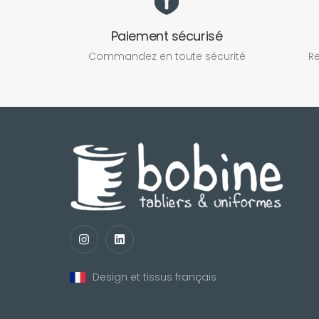
Paiement sécurisé
Commandez en toute sécurité
Re
Design et tissus français
nul
matomo