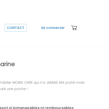
CONTACT
Se connecter
arine
un tablier MOINS CHER qui n’a JAMAIS été porté mais
outé une poche !
e sont ni échangeables ni remboursables.