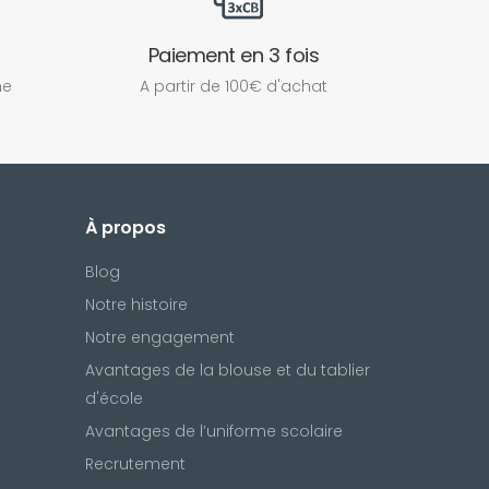
Paiement en 3 fois
ne
A partir de 100€ d'achat
À propos
Blog
Notre histoire
Notre engagement
Avantages de la blouse et du tablier
d'école
Avantages de l’uniforme scolaire
Recrutement