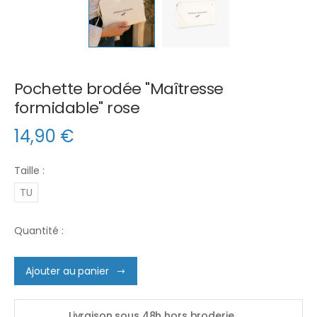
Pochette brodée "Maîtresse
formidable" rose
14,90
€
Taille :
TU
Quantité :
Ajouter au panier
Livraison sous 48h hors broderie.