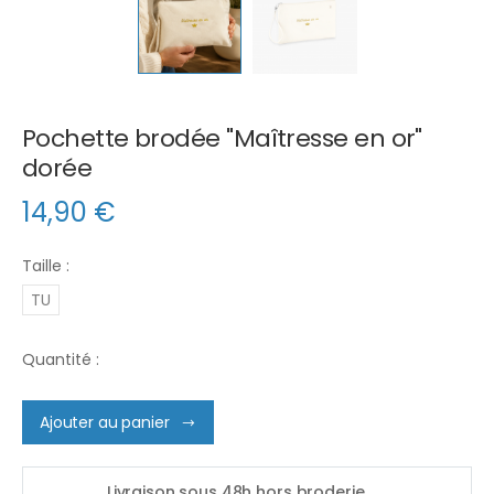
Pochette brodée "Maîtresse en or"
dorée
14,90
€
Taille :
TU
Quantité :
Ajouter au panier
Livraison sous 48h hors broderie.