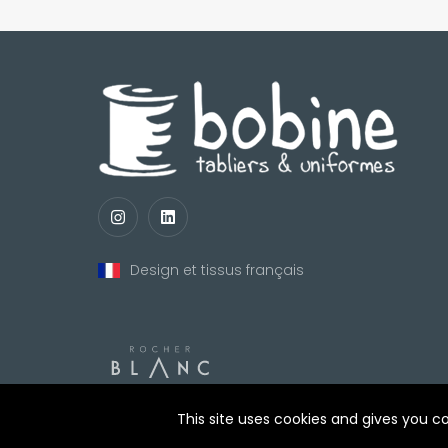
Design et tissus français
nul
matomo
st
notify_engine
This site uses cookies and gives you c