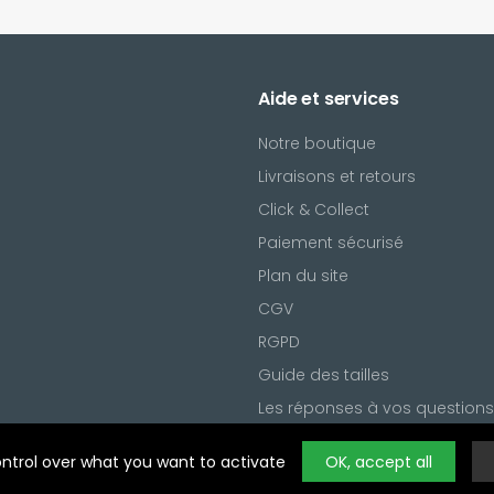
Aide et services
Notre boutique
Livraisons et retours
Click & Collect
Paiement sécurisé
Plan du site
CGV
l
RGPD
ring
Noty
Guide des tailles
Les réponses à vos questions
Gestion des cookies
ontrol over what you want to activate
OK, accept all