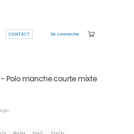
CONTACT
Se connecter
t - Polo manche courte mixte
logo.
A/S
18A/M
20A/L
22A/XL