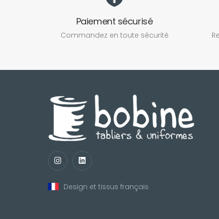
Paiement sécurisé
Commandez en toute sécurité
Re
Design et tissus français
nul
matomo