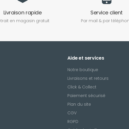
Livraison rapide
Service client
trait en magasin gratuit
Par mail & par télépho
Aide et services
Notre boutique
Livraisons et retours
Click & Collect
Paiement sécurisé
Plan du site
CGV
l
RGPD