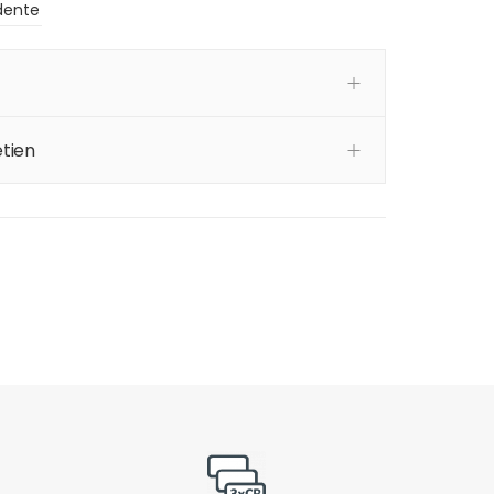
dente
tien