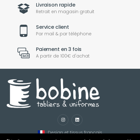
Livraison rapide
Retrait en magasin gratuit
Service client
Par mail & par téléphone
Paiement en 3 fois
A partir de 100€ d'achat
nul
matomo
st
notify_engine
Design et tissus français