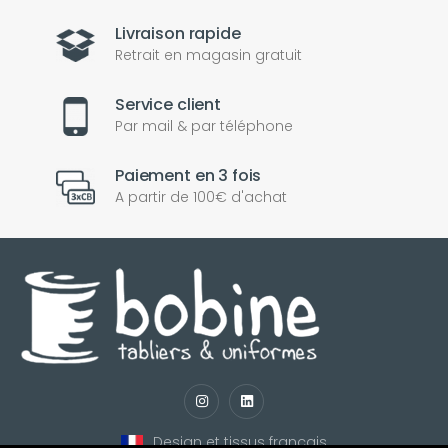
Livraison rapide
Retrait en magasin gratuit
Service client
Par mail & par téléphone
Paiement en 3 fois
A partir de 100€ d'achat
nul
matomo
st
notify_engine
Design et tissus français