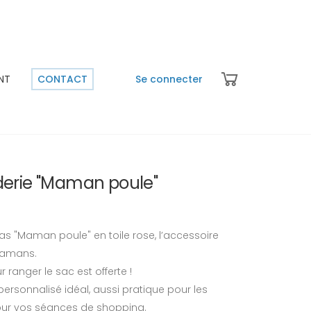
NT
CONTACT
Se connecter
derie "Maman poule"
s "Maman poule" en toile rose, l’accessoire
mamans.
ranger le sac est offerte !
rsonnalisé idéal, aussi pratique pour les
our vos séances de shopping.