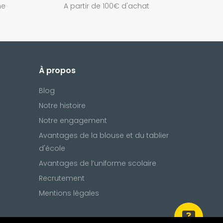
ne
A partir de 100€ d'achat
À propos
Blog
Notre histoire
Notre engagement
Avantages de la blouse et du tablier
d'école
Avantages de l’uniforme scolaire
Recrutement
Mentions légales