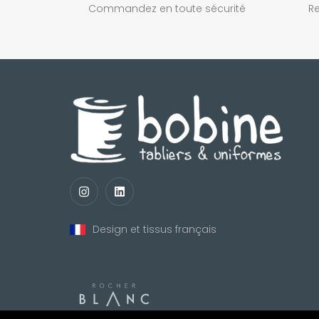
Commandez en toute sécurité
Re
Design et tissus français
nul
matomo
st
notify_engine