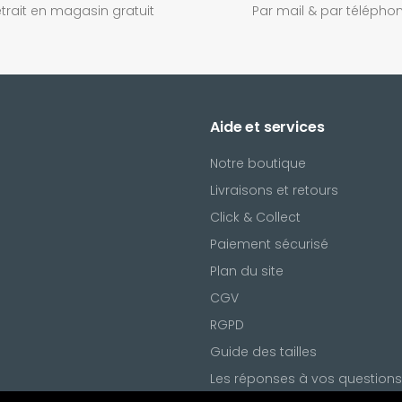
trait en magasin gratuit
Par mail & par télépho
Aide et services
Notre boutique
Livraisons et retours
Click & Collect
Paiement sécurisé
Plan du site
CGV
l
RGPD
ring
Noty
Guide des tailles
Les réponses à vos questions