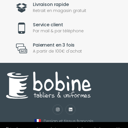
Livraison rapide
Retrait en magasin gratuit
Service client
Par mail & par téléphone
Paiement en 3 fois
A partir de 100€ d'achat
nul
matomo
st
notify_engine
Design et tissus français