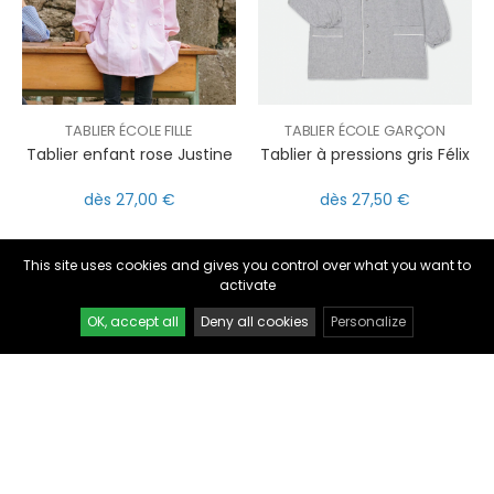
TABLIER ÉCOLE FILLE
TABLIER ÉCOLE GARÇON
Tablier enfant rose Justine
Tablier à pressions gris Félix
nul
matomo
dès 27,00 €
dès 27,50 €
st
notify_engine
This site uses cookies and gives you control over what you want to
activate
OK, accept all
Deny all cookies
Personalize
TABLIER ÉCOLE FILLE
TABLIER ÉCOLE GARÇON