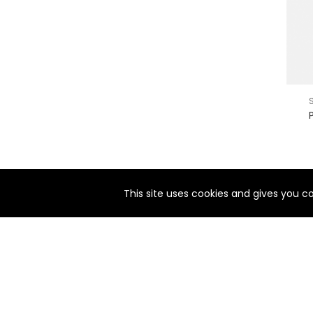
nul
matomo
st
notify_engine
This site uses cookies and gives you c