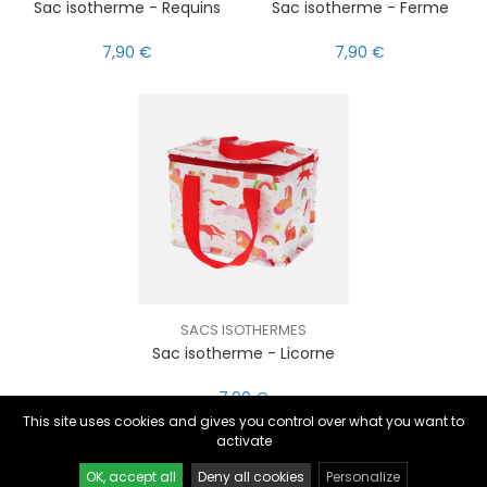
Sac isotherme - Requins
Sac isotherme - Ferme
7,90 €
7,90 €
SACS ISOTHERMES
nul
matomo
Sac isotherme - Licorne
st
notify_engine
7,90 €
This site uses cookies and gives you control over what you want to
activate
OK, accept all
Deny all cookies
Personalize