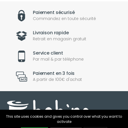
Paiement sécurisé
Commandez en toute sécurité
Livraison rapide
Retrait en magasin gratuit
Service client
Par mail & par téléphone
Paiement en 3 fois
A partir de 100€ d'achat
nul
matomo
st
notify_engine
This site uses cookies and gives you control over what you want to
activate