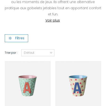
ou les moments de jeux. Ils offrent une alternative
pratique aux gobelets jetables tout en apportant confort
et fun.
Filtres
Trier par :