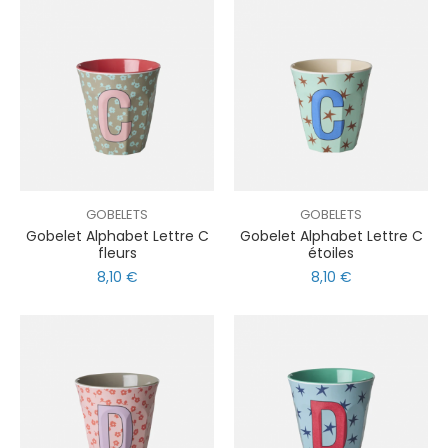
GOBELETS
GOBELETS
Gobelet Alphabet Lettre C
Gobelet Alphabet Lettre C
fleurs
étoiles
8,10 €
8,10 €