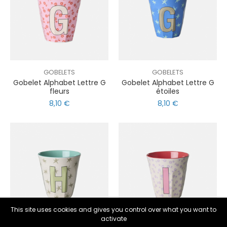
GOBELETS
GOBELETS
Gobelet Alphabet Lettre G
Gobelet Alphabet Lettre G
fleurs
étoiles
8,10 €
8,10 €
nul
matomo
st
notify_engine
This site uses cookies and gives you control over what you want to
activate