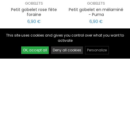
GOBELETS
GOBELETS
Petit gobelet rose fête
Petit gobelet en mélaminé
foraine
- Puma
nul
matomo
6,90 €
6,90 €
st
notify_engine
This site uses cookies and gives you control over what you want to
activate
OK, accept all
Deny all cookies
Personalize
GOBELETS
GOBELETS
Petit gobelet en mélaminé
Petit gobelet en mélaminé
- Ours
lièvre forêt
6,90 €
6,90 €