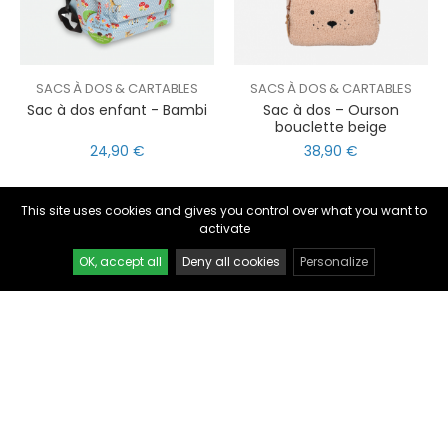
SACS À DOS & CARTABLES
SACS À DOS & CARTABLES
Sac à dos enfant - Bambi
Sac à dos – Ourson
bouclette beige
nul
matomo
24,90 €
38,90 €
st
notify_engine
This site uses cookies and gives you control over what you want to
activate
OK, accept all
Deny all cookies
Personalize
SACS À DOS & CARTABLES
SACS À DOS & CARTABLES
Sac à dos - Fleurs
Sac à dos maternelle -
multicolores
Map Monde