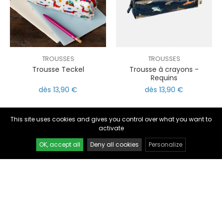
TROUSSES
TROUSSES
Trousse Teckel
Trousse à crayons -
Requins
nul
matomo
dès 13,90 €
dès 13,90 €
st
notify_engine
This site uses cookies and gives you control over what you want to
activate
OK, accept all
Deny all cookies
Personalize
PAPETERIE
PAPETERIE