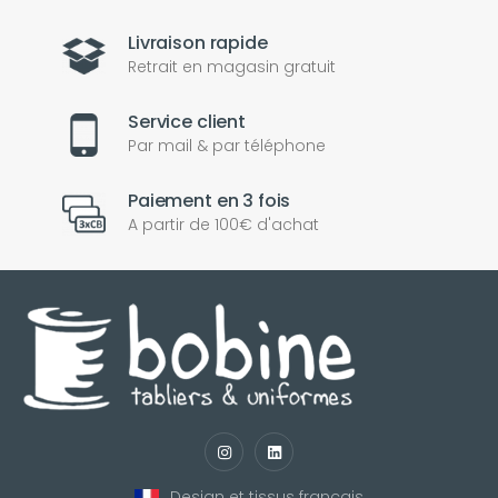
Livraison rapide
Retrait en magasin gratuit
Service client
Par mail & par téléphone
Paiement en 3 fois
A partir de 100€ d'achat
nul
matomo
st
notify_engine
Design et tissus français