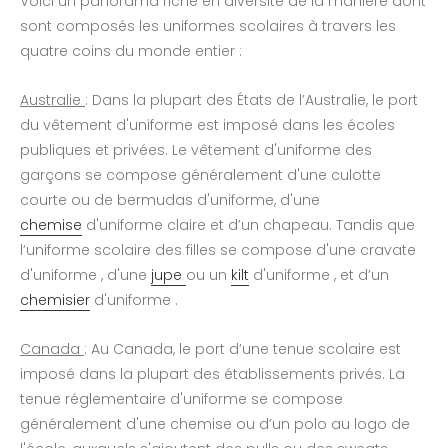
Voici un panorama riche en diversité de la manière dont
sont composés les uniformes scolaires à travers les
quatre coins du monde entier :
Australie
: Dans la plupart des États de l’Australie, le port
du vêtement d'uniforme est imposé dans les écoles
publiques et privées. Le vêtement d'uniforme des
garçons se compose généralement d'une culotte
courte ou de bermudas d'uniforme, d'une
chemise
d'uniforme claire et d’un chapeau. Tandis que
l’uniforme scolaire des filles se compose d'une cravate
d'uniforme , d'une
jupe
ou un
kilt
d'uniforme , et d’un
chemisier
d'uniforme .
Canada
: Au Canada, le port d’une tenue scolaire est
imposé dans la plupart des établissements privés. La
tenue réglementaire d'uniforme se compose
généralement d'une chemise ou d’un polo au logo de