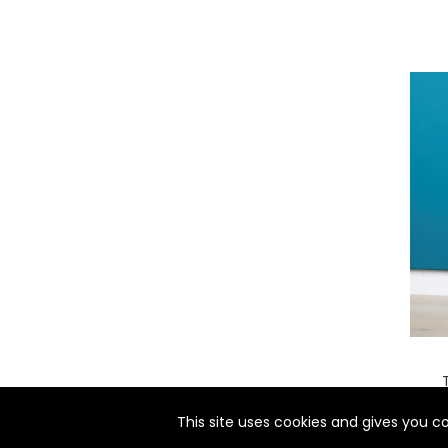
nul
matomo
st
notify_engine
T
This site uses cookies and gives you c