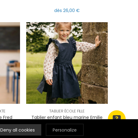
dès 26,00 €
XTE
TABLIER ÉCOLE FILLE
e Fred
Tablier enfant bleu marine Emilie
Deny all cookies
Personalize
dès 26,00 €