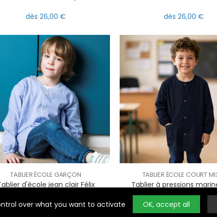
dès 26,00 €
dès 26,00 €
l
ring
Noty
TABLIER ÉCOLE GARÇON
TABLIER ÉCOLE COURT MI
ablier d'école jean clair Félix
Tablier à pressions marin
ontrol over what you want to activate
OK, accept all
dès 26,00 €
dès 27,50 €